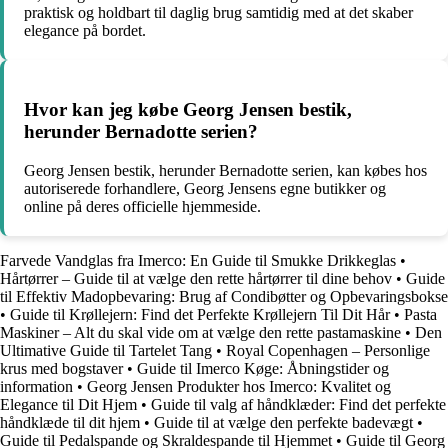
praktisk og holdbart til daglig brug samtidig med at det skaber
elegance på bordet.
Hvor kan jeg købe Georg Jensen bestik,
herunder Bernadotte serien?
Georg Jensen bestik, herunder Bernadotte serien, kan købes hos
autoriserede forhandlere, Georg Jensens egne butikker og
online på deres officielle hjemmeside.
Farvede Vandglas fra Imerco: En Guide til Smukke Drikkeglas
•
Hårtørrer – Guide til at vælge den rette hårtørrer til dine behov
•
Guide
til Effektiv Madopbevaring: Brug af Condibøtter og Opbevaringsbokse
•
Guide til Krøllejern: Find det Perfekte Krøllejern Til Dit Hår
•
Pasta
Maskiner – Alt du skal vide om at vælge den rette pastamaskine
•
Den
Ultimative Guide til Tartelet Tang
•
Royal Copenhagen – Personlige
krus med bogstaver
•
Guide til Imerco Køge: Åbningstider og
information
•
Georg Jensen Produkter hos Imerco: Kvalitet og
Elegance til Dit Hjem
•
Guide til valg af håndklæder: Find det perfekte
håndklæde til dit hjem
•
Guide til at vælge den perfekte badevægt
•
Guide til Pedalspande og Skraldespande til Hjemmet
•
Guide til Georg