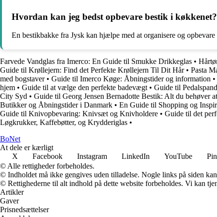
Hvordan kan jeg bedst opbevare bestik i køkkenet?
En bestikbakke fra Jysk kan hjælpe med at organisere og opbevare 
Farvede Vandglas fra Imerco: En Guide til Smukke Drikkeglas
•
Hårtør
Guide til Krøllejern: Find det Perfekte Krøllejern Til Dit Hår
•
Pasta Ma
med bogstaver
•
Guide til Imerco Køge: Åbningstider og information
hjem
•
Guide til at vælge den perfekte badevægt
•
Guide til Pedalspan
City Syd
•
Guide til Georg Jensen Bernadotte Bestik: Alt du behøver at
Butikker og Åbningstider i Danmark
•
En Guide til Shopping og Inspir
Guide til Knivopbevaring: Knivsæt og Knivholdere
•
Guide til det pe
Løgkrukker, Kaffebøtter, og Krydderiglas
•
Bo
Net
At dele er kærligt
X
Facebook
Instagram
LinkedIn
YouTube
Pin
© Alle rettigheder forbeholdes.
© Indholdet må ikke gengives uden tilladelse. Nogle links på siden ka
© Rettighederne til alt indhold på dette website forbeholdes. Vi kan t
Artikler
Gaver
Prisnedsættelser