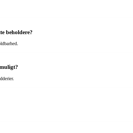
tte beholdere?
oldbarhed.
 muligt?
dderier.