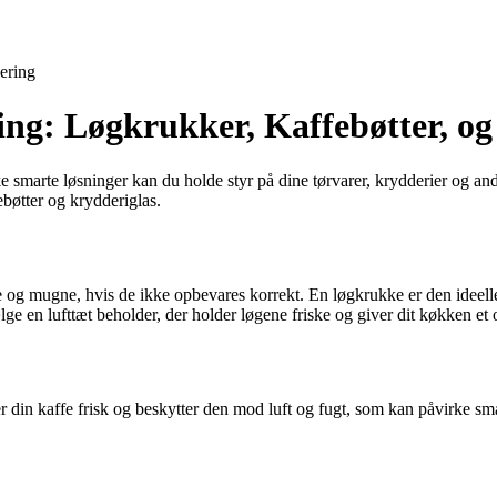
lering
ng: Løgkrukker, Kaffebøtter, og
 smarte løsninger kan du holde styr på dine tørvarer, krydderier og an
bøtter og krydderiglas.
og mugne, hvis de ikke opbevares korrekt. En løgkrukke er den ideelle l
e en lufttæt beholder, der holder løgene friske og giver dit køkken et 
din kaffe frisk og beskytter den mod luft og fugt, som kan påvirke smage