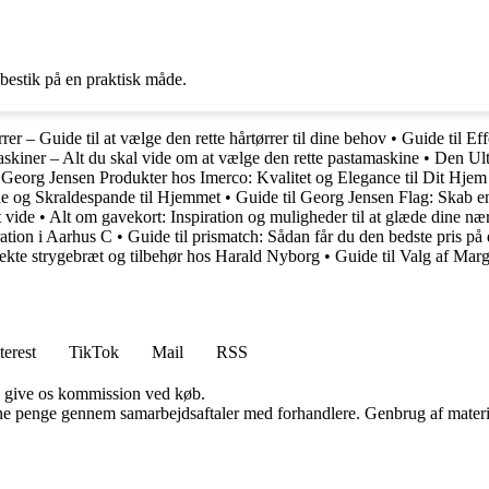
bestik på en praktisk måde.
rer – Guide til at vælge den rette hårtørrer til dine behov
•
Guide til E
skiner – Alt du skal vide om at vælge den rette pastamaskine
•
Den Ult
•
Georg Jensen Produkter hos Imerco: Kvalitet og Elegance til Dit Hjem
de og Skraldespande til Hjemmet
•
Guide til Georg Jensen Flag: Skab e
 vide
•
Alt om gavekort: Inspiration og muligheder til at glæde dine næ
ation i Aarhus C
•
Guide til prismatch: Sådan får du den bedste pris på
rfekte strygebræt og tilbehør hos Harald Nyborg
•
Guide til Valg af Marg
terest
TikTok
Mail
RSS
n give os kommission ved køb.
jene penge gennem samarbejdsaftaler med forhandlere. Genbrug af materi