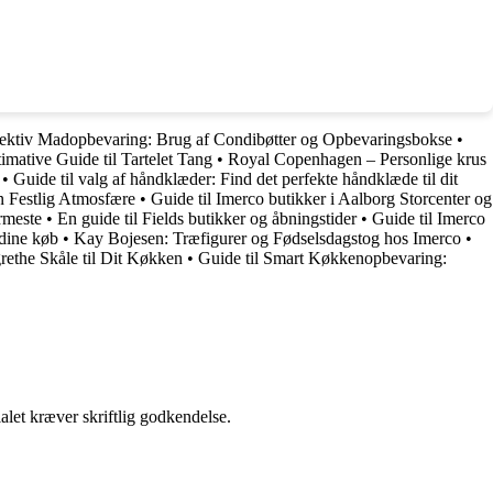
ffektiv Madopbevaring: Brug af Condibøtter og Opbevaringsbokse
•
imative Guide til Tartelet Tang
•
Royal Copenhagen – Personlige krus
•
Guide til valg af håndklæder: Find det perfekte håndklæde til dit
n Festlig Atmosfære
•
Guide til Imerco butikker i Aalborg Storcenter og
rmeste
•
En guide til Fields butikker og åbningstider
•
Guide til Imerco
 dine køb
•
Kay Bojesen: Træfigurer og Fødselsdagstog hos Imerco
•
rethe Skåle til Dit Køkken
•
Guide til Smart Køkkenopbevaring:
alet kræver skriftlig godkendelse.