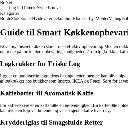
Bo
Net
Log ind
Tilmeld
Nyhedsbreve
Kategorier
Borde
Stole
Sofaer
Hvidevarer
Dekoration
Blomster
Lys
Møbler
Maling
Iso
Guide til Smart Køkkenopbevari
Et velorganiseret køkken starter med effektiv opbevaring. Med en række
nærmere på forskellige opbevaringsmuligheder såsom løgkrukker, kaffe
Løgkrukker for Friske Løg
Løg er en uundværlig ingrediens i mange retter, men de kan blive bløde 
af løgkrukker hos butikker som Imerco, IKEA og Føtex. Sørg for at vælg
Kaffebøtter til Aromatisk Kaffe
For kaffeelskere er en kaffebøtte en nødvendighed. En kaffebøtte holder 
kan nyde en kop velduftende og velsmagende kaffe hver dag.
Krydderiglas til Smagsfulde Retter