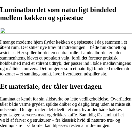
Laminatbordet som naturligt bindeled
mellem køkken og spisestue
I mange moderne hjem flyder køkken og spisestue i dag sammen i ét
åbent rum. Det stiller nye krav til indretningen – både funktionelt og
æstetisk. Her spiller bordet en central rolle. Laminatbordet er i den
sammenhæng blevet et populært valg, fordi det forener praktisk
holdbarhed med et stilrent udtryk, der passer ind i både madlavningens
og måltidets univers. Det fungerer som et naturligt bindeled mellem de
to zoner – et samlingspunkt, hvor hverdagen udspiller sig.
Et materiale, der tåler hverdagen
Laminat er kendt for sin slidstyrke og lette vedligeholdelse. Overfladen
tåler både varme gryder, spildte dråber og daglig brug uden at miste sit
udseende. Det gør materialet ideelt i et rum, hvor der både hakkes
grøntsager, serveres mad og drikkes kaffe. Samtidig fås laminat i et
væld af farver og strukturer – fra klassisk hvid til naturtro træ- og
stenmønstre – så bordet kan tilpasses resten af indretningen.