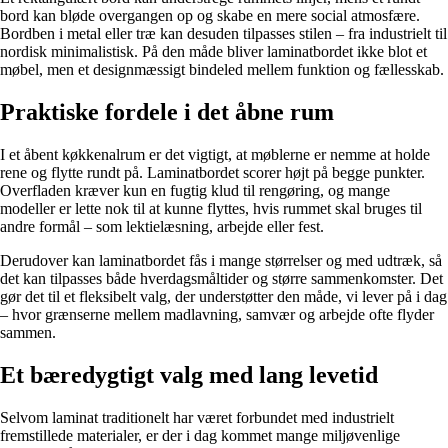
bord kan bløde overgangen op og skabe en mere social atmosfære.
Bordben i metal eller træ kan desuden tilpasses stilen – fra industrielt til
nordisk minimalistisk. På den måde bliver laminatbordet ikke blot et
møbel, men et designmæssigt bindeled mellem funktion og fællesskab.
Praktiske fordele i det åbne rum
I et åbent køkkenalrum er det vigtigt, at møblerne er nemme at holde
rene og flytte rundt på. Laminatbordet scorer højt på begge punkter.
Overfladen kræver kun en fugtig klud til rengøring, og mange
modeller er lette nok til at kunne flyttes, hvis rummet skal bruges til
andre formål – som lektielæsning, arbejde eller fest.
Derudover kan laminatbordet fås i mange størrelser og med udtræk, så
det kan tilpasses både hverdagsmåltider og større sammenkomster. Det
gør det til et fleksibelt valg, der understøtter den måde, vi lever på i dag
– hvor grænserne mellem madlavning, samvær og arbejde ofte flyder
sammen.
Et bæredygtigt valg med lang levetid
Selvom laminat traditionelt har været forbundet med industrielt
fremstillede materialer, er der i dag kommet mange miljøvenlige