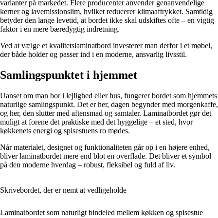
varianter på markedet. Flere producenter anvender genanvendelige
kerner og lavemissionslim, hvilket reducerer klimaaftrykket. Samtidig
betyder den lange levetid, at bordet ikke skal udskiftes ofte – en vigtig
faktor i en mere bæredygtig indretning.
Ved at vælge et kvalitetslaminatbord investerer man derfor i et møbel,
der både holder og passer ind i en moderne, ansvarlig livsstil.
Samlingspunktet i hjemmet
Uanset om man bor i lejlighed eller hus, fungerer bordet som hjemmets
naturlige samlingspunkt. Det er her, dagen begynder med morgenkaffe,
og her, den slutter med aftensmad og samtaler. Laminatbordet gør det
muligt at forene det praktiske med det hyggelige – et sted, hvor
køkkenets energi og spisestuens ro mødes.
Når materialet, designet og funktionaliteten går op i en højere enhed,
bliver laminatbordet mere end blot en overflade. Det bliver et symbol
på den moderne hverdag – robust, fleksibel og fuld af liv.
Skrivebordet, der er nemt at vedligeholde
Laminatbordet som naturligt bindeled mellem køkken og spisestue