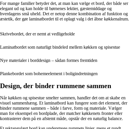
For mange familier betyder det, at man kan vælge et bord, der både ser
elegant ud og kan holde til børnenes lektier, gæstemiddage og
hverdagens små uheld. Det er netop denne kombination af funktion og
æstetik, der gør laminatbordet til et oplagt valg i det åbne køkkenalrum.
Skrivebordet, der er nemt at vedligeholde
Laminatbordet som naturligt bindeled mellem køkken og spisestue
Nye materialer i borddesign – sådan formes fremtiden
Plankebordet som bohemeelement i boligindretningen
Design, der binder rummene sammen
Når køkken og spisestue smelter sammen, handler det om at skabe en
visuel sammenhæng. Et laminatbord kan fungere som det element, der
binder rummene sammen – både i farve, form og materiale. Vælger
man for eksempel en bordplade, der matcher køkkenets fronter eller
kontrasterer dem på en afstemt måde, opstår der en naturlig balance.
Et rektangulært bord kan understrege rummets linjer, mens et rundt