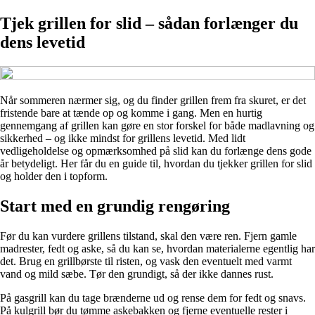
Tjek grillen for slid – sådan forlænger du
dens levetid
Når sommeren nærmer sig, og du finder grillen frem fra skuret, er det
fristende bare at tænde op og komme i gang. Men en hurtig
gennemgang af grillen kan gøre en stor forskel for både madlavning og
sikkerhed – og ikke mindst for grillens levetid. Med lidt
vedligeholdelse og opmærksomhed på slid kan du forlænge dens gode
år betydeligt. Her får du en guide til, hvordan du tjekker grillen for slid
og holder den i topform.
Start med en grundig rengøring
Før du kan vurdere grillens tilstand, skal den være ren. Fjern gamle
madrester, fedt og aske, så du kan se, hvordan materialerne egentlig har
det. Brug en grillbørste til risten, og vask den eventuelt med varmt
vand og mild sæbe. Tør den grundigt, så der ikke dannes rust.
På gasgrill kan du tage brænderne ud og rense dem for fedt og snavs.
På kulgrill bør du tømme askebakken og fjerne eventuelle rester i