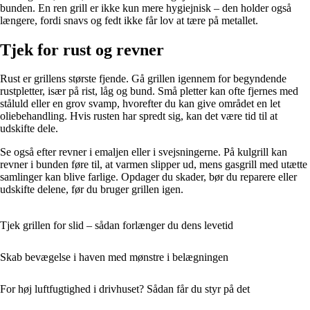
bunden. En ren grill er ikke kun mere hygiejnisk – den holder også
længere, fordi snavs og fedt ikke får lov at tære på metallet.
Tjek for rust og revner
Rust er grillens største fjende. Gå grillen igennem for begyndende
rustpletter, især på rist, låg og bund. Små pletter kan ofte fjernes med
ståluld eller en grov svamp, hvorefter du kan give området en let
oliebehandling. Hvis rusten har spredt sig, kan det være tid til at
udskifte dele.
Se også efter revner i emaljen eller i svejsningerne. På kulgrill kan
revner i bunden føre til, at varmen slipper ud, mens gasgrill med utætte
samlinger kan blive farlige. Opdager du skader, bør du reparere eller
udskifte delene, før du bruger grillen igen.
Tjek grillen for slid – sådan forlænger du dens levetid
Skab bevægelse i haven med mønstre i belægningen
For høj luftfugtighed i drivhuset? Sådan får du styr på det