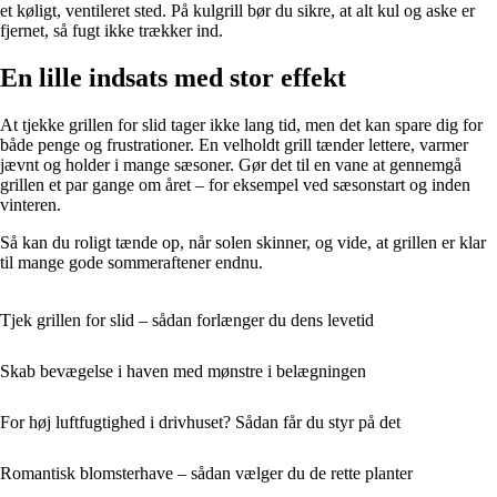
et køligt, ventileret sted. På kulgrill bør du sikre, at alt kul og aske er
fjernet, så fugt ikke trækker ind.
En lille indsats med stor effekt
At tjekke grillen for slid tager ikke lang tid, men det kan spare dig for
både penge og frustrationer. En velholdt grill tænder lettere, varmer
jævnt og holder i mange sæsoner. Gør det til en vane at gennemgå
grillen et par gange om året – for eksempel ved sæsonstart og inden
vinteren.
Så kan du roligt tænde op, når solen skinner, og vide, at grillen er klar
til mange gode sommeraftener endnu.
Tjek grillen for slid – sådan forlænger du dens levetid
Skab bevægelse i haven med mønstre i belægningen
For høj luftfugtighed i drivhuset? Sådan får du styr på det
Romantisk blomsterhave – sådan vælger du de rette planter