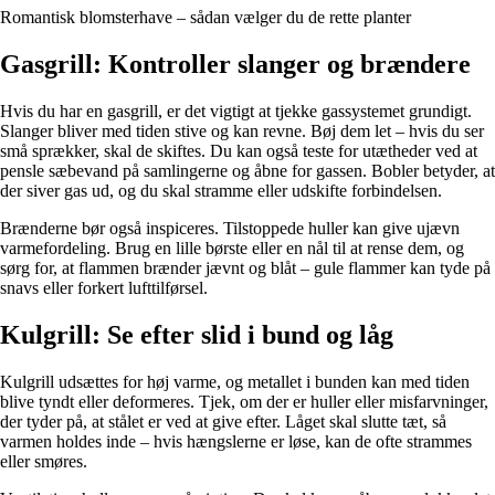
Romantisk blomsterhave – sådan vælger du de rette planter
Gasgrill: Kontroller slanger og brændere
Hvis du har en gasgrill, er det vigtigt at tjekke gassystemet grundigt.
Slanger bliver med tiden stive og kan revne. Bøj dem let – hvis du ser
små sprækker, skal de skiftes. Du kan også teste for utætheder ved at
pensle sæbevand på samlingerne og åbne for gassen. Bobler betyder, at
der siver gas ud, og du skal stramme eller udskifte forbindelsen.
Brænderne bør også inspiceres. Tilstoppede huller kan give ujævn
varmefordeling. Brug en lille børste eller en nål til at rense dem, og
sørg for, at flammen brænder jævnt og blåt – gule flammer kan tyde på
snavs eller forkert lufttilførsel.
Kulgrill: Se efter slid i bund og låg
Kulgrill udsættes for høj varme, og metallet i bunden kan med tiden
blive tyndt eller deformeres. Tjek, om der er huller eller misfarvninger,
der tyder på, at stålet er ved at give efter. Låget skal slutte tæt, så
varmen holdes inde – hvis hængslerne er løse, kan de ofte strammes
eller smøres.