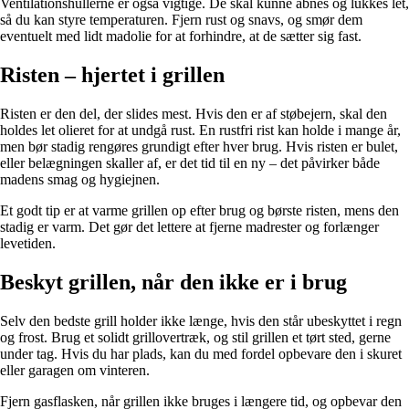
Ventilationshullerne er også vigtige. De skal kunne åbnes og lukkes let,
så du kan styre temperaturen. Fjern rust og snavs, og smør dem
eventuelt med lidt madolie for at forhindre, at de sætter sig fast.
Risten – hjertet i grillen
Risten er den del, der slides mest. Hvis den er af støbejern, skal den
holdes let olieret for at undgå rust. En rustfri rist kan holde i mange år,
men bør stadig rengøres grundigt efter hver brug. Hvis risten er bulet,
eller belægningen skaller af, er det tid til en ny – det påvirker både
madens smag og hygiejnen.
Et godt tip er at varme grillen op efter brug og børste risten, mens den
stadig er varm. Det gør det lettere at fjerne madrester og forlænger
levetiden.
Beskyt grillen, når den ikke er i brug
Selv den bedste grill holder ikke længe, hvis den står ubeskyttet i regn
og frost. Brug et solidt grillovertræk, og stil grillen et tørt sted, gerne
under tag. Hvis du har plads, kan du med fordel opbevare den i skuret
eller garagen om vinteren.
Fjern gasflasken, når grillen ikke bruges i længere tid, og opbevar den