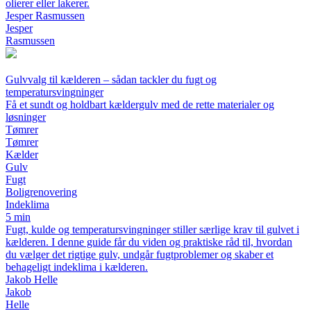
olierer eller lakerer.
Jesper Rasmussen
Jesper
Rasmussen
Gulvvalg til kælderen – sådan tackler du fugt og
temperatursvingninger
Få et sundt og holdbart kældergulv med de rette materialer og
løsninger
Tømrer
Tømrer
Kælder
Gulv
Fugt
Boligrenovering
Indeklima
5 min
Fugt, kulde og temperatursvingninger stiller særlige krav til gulvet i
kælderen. I denne guide får du viden og praktiske råd til, hvordan
du vælger det rigtige gulv, undgår fugtproblemer og skaber et
behageligt indeklima i kælderen.
Jakob Helle
Jakob
Helle