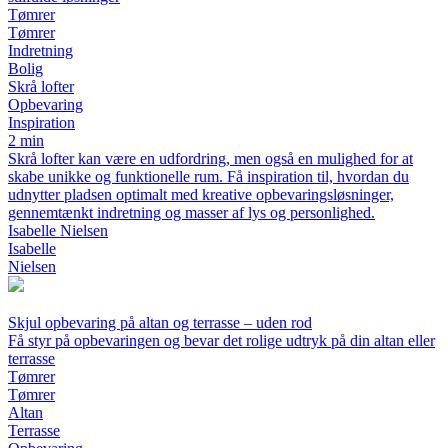
Tømrer
Tømrer
Indretning
Bolig
Skrå lofter
Opbevaring
Inspiration
2 min
Skrå lofter kan være en udfordring, men også en mulighed for at
skabe unikke og funktionelle rum. Få inspiration til, hvordan du
udnytter pladsen optimalt med kreative opbevaringsløsninger,
gennemtænkt indretning og masser af lys og personlighed.
Isabelle Nielsen
Isabelle
Nielsen
Skjul opbevaring på altan og terrasse – uden rod
Få styr på opbevaringen og bevar det rolige udtryk på din altan eller
terrasse
Tømrer
Tømrer
Altan
Terrasse