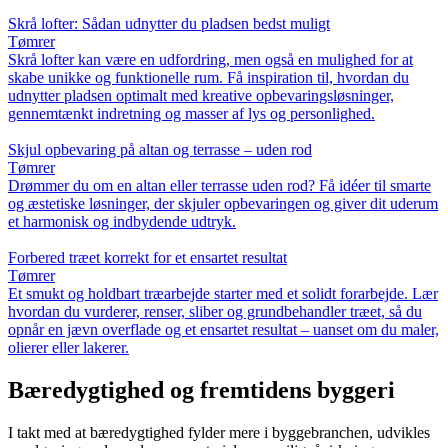
Skrå lofter: Sådan udnytter du pladsen bedst muligt
Tømrer
Skrå lofter kan være en udfordring, men også en mulighed for at
skabe unikke og funktionelle rum. Få inspiration til, hvordan du
udnytter pladsen optimalt med kreative opbevaringsløsninger,
gennemtænkt indretning og masser af lys og personlighed.
Skjul opbevaring på altan og terrasse – uden rod
Tømrer
Drømmer du om en altan eller terrasse uden rod? Få idéer til smarte
og æstetiske løsninger, der skjuler opbevaringen og giver dit uderum
et harmonisk og indbydende udtryk.
Forbered træet korrekt for et ensartet resultat
Tømrer
Et smukt og holdbart træarbejde starter med et solidt forarbejde. Lær
hvordan du vurderer, renser, sliber og grundbehandler træet, så du
opnår en jævn overflade og et ensartet resultat – uanset om du maler,
olierer eller lakerer.
Bæredygtighed og fremtidens byggeri
I takt med at bæredygtighed fylder mere i byggebranchen, udvikles