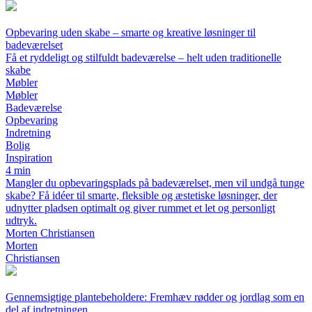
Opbevaring uden skabe – smarte og kreative løsninger til
badeværelset
Få et ryddeligt og stilfuldt badeværelse – helt uden traditionelle
skabe
Møbler
Møbler
Badeværelse
Opbevaring
Indretning
Bolig
Inspiration
4 min
Mangler du opbevaringsplads på badeværelset, men vil undgå tunge
skabe? Få idéer til smarte, fleksible og æstetiske løsninger, der
udnytter pladsen optimalt og giver rummet et let og personligt
udtryk.
Morten Christiansen
Morten
Christiansen
Gennemsigtige plantebeholdere: Fremhæv rødder og jordlag som en
del af indretningen