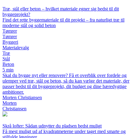
Træ, stål eller beton – hvilket materiale egner sig bedst til dit
byggeprojekt?
Find det rette byggemateriale til dit projekt – fra naturligt træ til
moderne stål og solid beton
Tømrer
Tømrer
Byggeri
Materialevalg
Træ
Stål
Beton
5 min
Skal du bygge nyt eller renovere? Få et overblik over fordele og
ulemper ved træ, stål og beton, så du kan vælge det materiale, der
passer bedst til dit byggeprojekt, dit budget og dine bæredygtige
ambitioner.
Morten Christiansen
Morten
Christiansen
Skrå lofter: Sådan udnytter du pladsen bedst muligt
Få mest muligt ud af kvadratmeterne under taget med smarte og
stilfulde løsninger