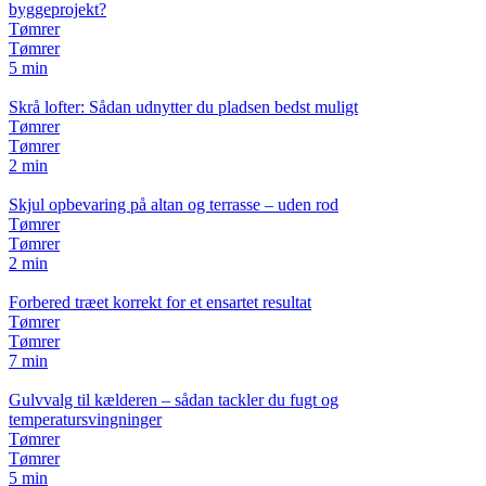
byggeprojekt?
Tømrer
Tømrer
5 min
Skrå lofter: Sådan udnytter du pladsen bedst muligt
Tømrer
Tømrer
2 min
Skjul opbevaring på altan og terrasse – uden rod
Tømrer
Tømrer
2 min
Forbered træet korrekt for et ensartet resultat
Tømrer
Tømrer
7 min
Gulvvalg til kælderen – sådan tackler du fugt og
temperatursvingninger
Tømrer
Tømrer
5 min