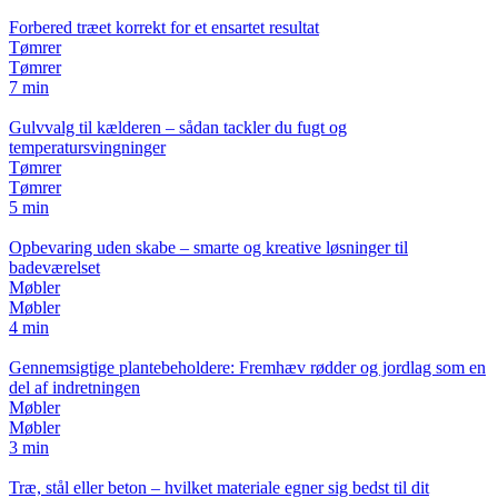
Forbered træet korrekt for et ensartet resultat
Tømrer
Tømrer
7 min
Gulvvalg til kælderen – sådan tackler du fugt og
temperatursvingninger
Tømrer
Tømrer
5 min
Opbevaring uden skabe – smarte og kreative løsninger til
badeværelset
Møbler
Møbler
4 min
Gennemsigtige plantebeholdere: Fremhæv rødder og jordlag som en
del af indretningen
Møbler
Møbler
3 min
Træ, stål eller beton – hvilket materiale egner sig bedst til dit