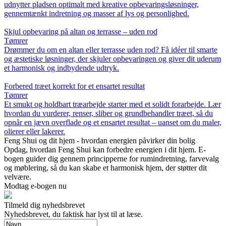
udnytter pladsen optimalt med kreative opbevaringsløsninger,
gennemtænkt indretning og masser af lys og personlighed.
Skjul opbevaring på altan og terrasse – uden rod
Tømrer
Drømmer du om en altan eller terrasse uden rod? Få idéer til smarte
og æstetiske løsninger, der skjuler opbevaringen og giver dit uderum
et harmonisk og indbydende udtryk.
Forbered træet korrekt for et ensartet resultat
Tømrer
Et smukt og holdbart træarbejde starter med et solidt forarbejde. Lær
hvordan du vurderer, renser, sliber og grundbehandler træet, så du
opnår en jævn overflade og et ensartet resultat – uanset om du maler,
olierer eller lakerer.
Feng Shui og dit hjem - hvordan energien påvirker din bolig
Opdag, hvordan Feng Shui kan forbedre energien i dit hjem. E-
bogen guider dig gennem principperne for rumindretning, farvevalg
og møblering, så du kan skabe et harmonisk hjem, der støtter dit
velvære.
Modtag e-bogen nu
Tilmeld dig nyhedsbrevet
Nyhedsbrevet, du faktisk har lyst til at læse.