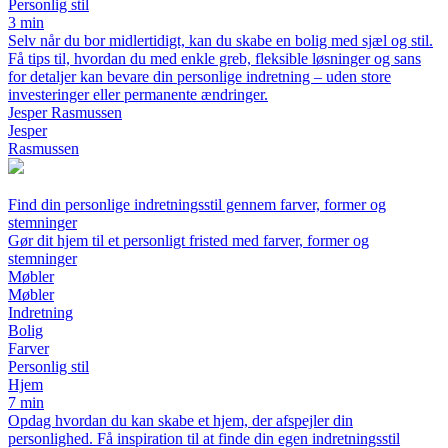
Personlig stil
3 min
Selv når du bor midlertidigt, kan du skabe en bolig med sjæl og stil.
Få tips til, hvordan du med enkle greb, fleksible løsninger og sans
for detaljer kan bevare din personlige indretning – uden store
investeringer eller permanente ændringer.
Jesper Rasmussen
Jesper
Rasmussen
Find din personlige indretningsstil gennem farver, former og
stemninger
Gør dit hjem til et personligt fristed med farver, former og
stemninger
Møbler
Møbler
Indretning
Bolig
Farver
Personlig stil
Hjem
7 min
Opdag hvordan du kan skabe et hjem, der afspejler din
personlighed. Få inspiration til at finde din egen indretningsstil