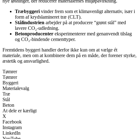
nye løsninger, der reducerer materialernes miljøpåvirkning.
Træbyggeri
vinder frem som et klimavenligt alternativ, især i
form af krydslamineret træ (CLT).
Stålindustrien
arbejder på at producere “grønt stål” med
lavere CO₂-udledning.
Betonproducenter
eksperimenterer med genanvendt tilslag
og CO₂-bindende cementtyper.
Fremtidens byggeri handler derfor ikke kun om at vælge ét
materiale, men om at kombinere dem på en måde, der forener styrke,
æstetik og ansvarlighed.
Tømrer
Tømrer
Byggeri
Materialevalg
Træ
Stål
Beton
At dele er kærligt
X
Facebook
Instagram
LinkedIn
YouTube