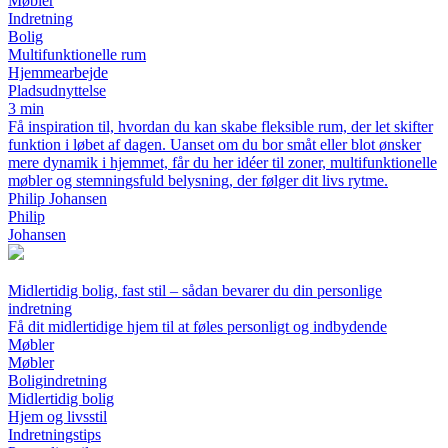
Møbler
Indretning
Bolig
Multifunktionelle rum
Hjemmearbejde
Pladsudnyttelse
3 min
Få inspiration til, hvordan du kan skabe fleksible rum, der let skifter
funktion i løbet af dagen. Uanset om du bor småt eller blot ønsker
mere dynamik i hjemmet, får du her idéer til zoner, multifunktionelle
møbler og stemningsfuld belysning, der følger dit livs rytme.
Philip Johansen
Philip
Johansen
Midlertidig bolig, fast stil – sådan bevarer du din personlige
indretning
Få dit midlertidige hjem til at føles personligt og indbydende
Møbler
Møbler
Boligindretning
Midlertidig bolig
Hjem og livsstil
Indretningstips