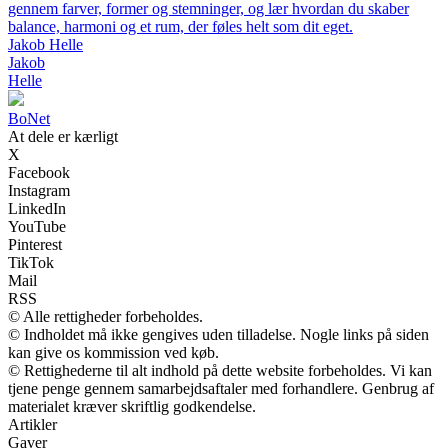
gennem farver, former og stemninger, og lær hvordan du skaber
balance, harmoni og et rum, der føles helt som dit eget.
Jakob Helle
Jakob
Helle
Bo
Net
At dele er kærligt
X
Facebook
Instagram
LinkedIn
YouTube
Pinterest
TikTok
Mail
RSS
© Alle rettigheder forbeholdes.
© Indholdet må ikke gengives uden tilladelse. Nogle links på siden
kan give os kommission ved køb.
© Rettighederne til alt indhold på dette website forbeholdes. Vi kan
tjene penge gennem samarbejdsaftaler med forhandlere. Genbrug af
materialet kræver skriftlig godkendelse.
Artikler
Gaver