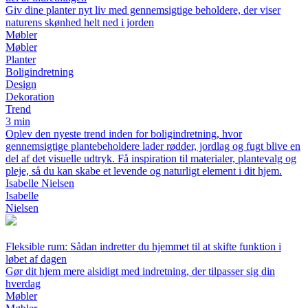
Giv dine planter nyt liv med gennemsigtige beholdere, der viser
naturens skønhed helt ned i jorden
Møbler
Møbler
Planter
Boligindretning
Design
Dekoration
Trend
3 min
Oplev den nyeste trend inden for boligindretning, hvor
gennemsigtige plantebeholdere lader rødder, jordlag og fugt blive en
del af det visuelle udtryk. Få inspiration til materialer, plantevalg og
pleje, så du kan skabe et levende og naturligt element i dit hjem.
Isabelle Nielsen
Isabelle
Nielsen
Fleksible rum: Sådan indretter du hjemmet til at skifte funktion i
løbet af dagen
Gør dit hjem mere alsidigt med indretning, der tilpasser sig din
hverdag
Møbler