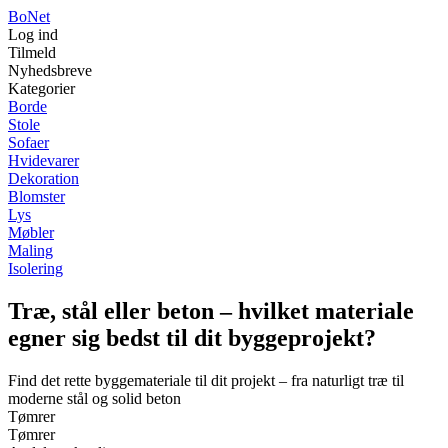
Bo
Net
Log ind
Tilmeld
Nyhedsbreve
Kategorier
Borde
Stole
Sofaer
Hvidevarer
Dekoration
Blomster
Lys
Møbler
Maling
Isolering
Træ, stål eller beton – hvilket materiale
egner sig bedst til dit byggeprojekt?
Find det rette byggemateriale til dit projekt – fra naturligt træ til
moderne stål og solid beton
Tømrer
Tømrer