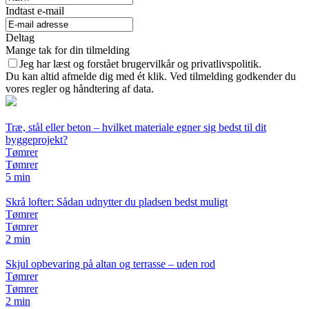
Indtast e-mail
Deltag
Mange tak for din tilmelding
Jeg har læst og forstået brugervilkår og privatlivspolitik.
Du kan altid afmelde dig med ét klik. Ved tilmelding godkender du
vores regler og håndtering af data.
Træ, stål eller beton – hvilket materiale egner sig bedst til dit
byggeprojekt?
Tømrer
Tømrer
5 min
Skrå lofter: Sådan udnytter du pladsen bedst muligt
Tømrer
Tømrer
2 min
Skjul opbevaring på altan og terrasse – uden rod
Tømrer
Tømrer
2 min