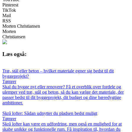
Pinterest
TikTok
Mail
RSS
Morten Christiansen
Morten
Christiansen
Læs også:
Træ, stål eller beton – hvilket materiale egner sig bedst til dit
byggeprojekt?
Tømrer
Skal du bygge nyt eller renovere? Få et overblik over fordele og
ulemper ved træ, stål og beton, så du kan vælge det materiale, der
passer bedst til dit byggeprojekt, dit budget og dine bæredygtige
ambitioner.
Skrå lofter: Sådan udnytter du pladsen bedst muligt
Tømrer
Skrå lofter kan være en udfordring, men også en mulighed for at
skabe unikke og funktionelle rum. Få inspiration til, hvordan du