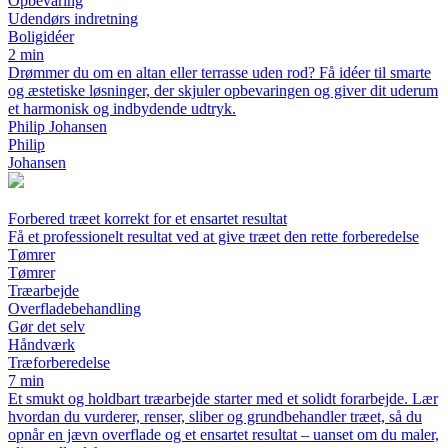
Opbevaring
Udendørs indretning
Boligidéer
2 min
Drømmer du om en altan eller terrasse uden rod? Få idéer til smarte
og æstetiske løsninger, der skjuler opbevaringen og giver dit uderum
et harmonisk og indbydende udtryk.
Philip Johansen
Philip
Johansen
Forbered træet korrekt for et ensartet resultat
Få et professionelt resultat ved at give træet den rette forberedelse
Tømrer
Tømrer
Træarbejde
Overfladebehandling
Gør det selv
Håndværk
Træforberedelse
7 min
Et smukt og holdbart træarbejde starter med et solidt forarbejde. Lær
hvordan du vurderer, renser, sliber og grundbehandler træet, så du
opnår en jævn overflade og et ensartet resultat – uanset om du maler,