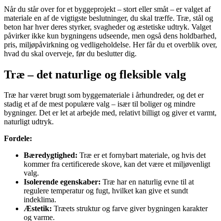
Når du står over for et byggeprojekt – stort eller småt – er valget af
materiale en af de vigtigste beslutninger, du skal træffe. Træ, stål og
beton har hver deres styrker, svagheder og æstetiske udtryk. Valget
påvirker ikke kun bygningens udseende, men også dens holdbarhed,
pris, miljøpåvirkning og vedligeholdelse. Her får du et overblik over,
hvad du skal overveje, før du beslutter dig.
Træ – det naturlige og fleksible valg
Træ har været brugt som byggemateriale i århundreder, og det er
stadig et af de mest populære valg – især til boliger og mindre
bygninger. Det er let at arbejde med, relativt billigt og giver et varmt,
naturligt udtryk.
Fordele:
Bæredygtighed:
Træ er et fornybart materiale, og hvis det
kommer fra certificerede skove, kan det være et miljøvenligt
valg.
Isolerende egenskaber:
Træ har en naturlig evne til at
regulere temperatur og fugt, hvilket kan give et sundt
indeklima.
Æstetik:
Træets struktur og farve giver bygningen karakter
og varme.