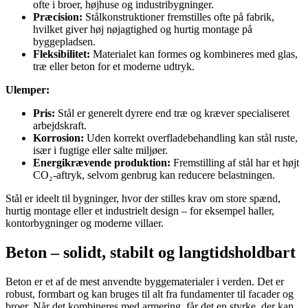
ofte i broer, højhuse og industribygninger.
Præcision:
Stålkonstruktioner fremstilles ofte på fabrik,
hvilket giver høj nøjagtighed og hurtig montage på
byggepladsen.
Fleksibilitet:
Materialet kan formes og kombineres med glas,
træ eller beton for et moderne udtryk.
Ulemper:
Pris:
Stål er generelt dyrere end træ og kræver specialiseret
arbejdskraft.
Korrosion:
Uden korrekt overfladebehandling kan stål ruste,
især i fugtige eller salte miljøer.
Energikrævende produktion:
Fremstilling af stål har et højt
CO₂-aftryk, selvom genbrug kan reducere belastningen.
Stål er ideelt til bygninger, hvor der stilles krav om store spænd,
hurtig montage eller et industrielt design – for eksempel haller,
kontorbygninger og moderne villaer.
Beton – solidt, stabilt og langtidsholdbart
Beton er et af de mest anvendte byggematerialer i verden. Det er
robust, formbart og kan bruges til alt fra fundamenter til facader og
broer. Når det kombineres med armering, får det en styrke, der kan