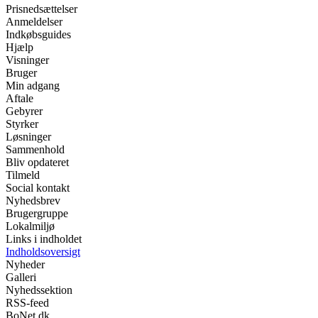
Prisnedsættelser
Anmeldelser
Indkøbsguides
Hjælp
Visninger
Bruger
Min adgang
Aftale
Gebyrer
Styrker
Løsninger
Sammenhold
Bliv opdateret
Tilmeld
Social kontakt
Nyhedsbrev
Brugergruppe
Lokalmiljø
Links i indholdet
Indholdsoversigt
Nyheder
Galleri
Nyhedssektion
RSS-feed
BoNet.dk